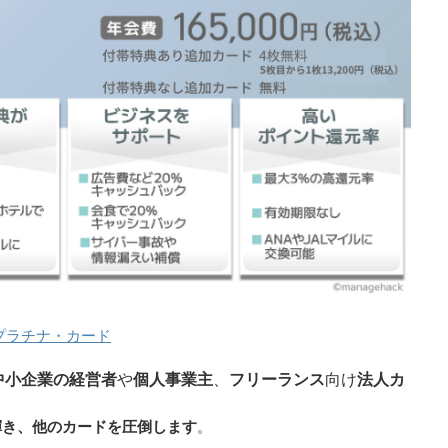
プラチナ・カード
中小企業の経営者
や
個人事業主
、
フリーランス
向け
法人カ
輝き、他のカードを圧倒します
。