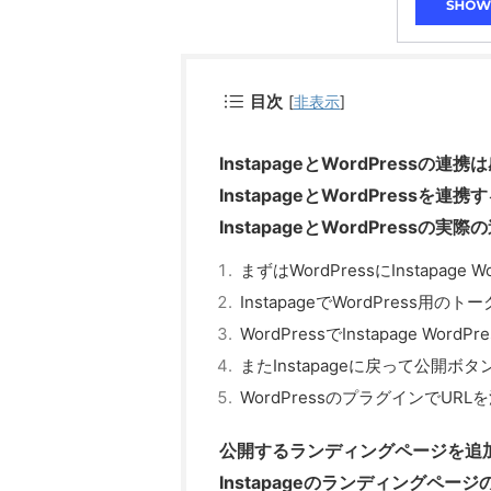
目次
[
非表示
]
InstapageとWordPressの
InstapageとWordPressを連
InstapageとWordPressの実
まずはWordPressにInstapage
InstapageでWordPress用の
WordPressでInstapage WordP
またInstapageに戻って公開ボ
WordPressのプラグインでUR
公開するランディングページを追
Instapageのランディングページ